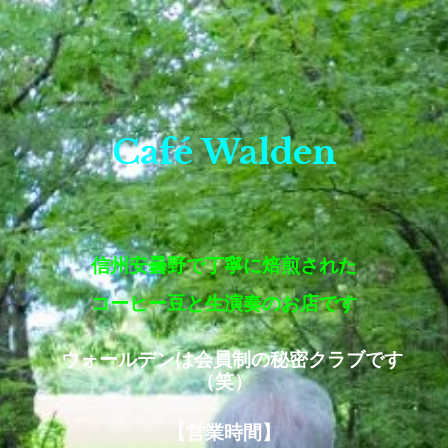
Café Walden
信州安曇野で丁寧に焙煎された
コーヒー豆と生演奏のお店です
ウォールデンは会員制の秘密クラブです
（笑）
【営業時間】