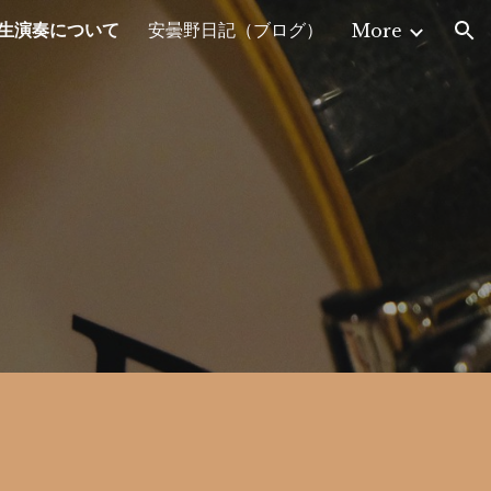
生演奏について
安曇野日記（ブログ）
More
ion