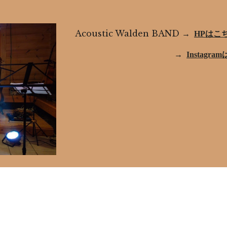
Acoustic Walden BAND 
→  
HPはこ
　　　　　　　　　　　　 →  
Instagr