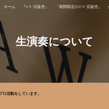
ホーム
「ｺｰﾋｰ豆販売」
「期間限定のｺｰﾋｰ豆販売」
ip to main content
Skip to navigat
生演奏について
プロ活動をしています。